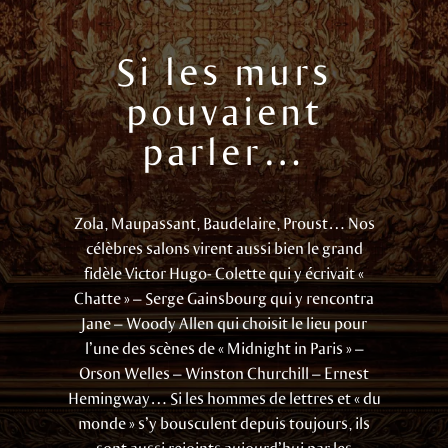
Si les murs
pouvaient
parler…
Zola, Maupassant, Baudelaire, Proust… Nos
célèbres salons virent aussi bien le grand
fidèle Victor Hugo- Colette qui y écrivait «
Chatte » – Serge Gainsbourg qui y rencontra
Jane – Woody Allen qui choisit le lieu pour
l’une des scènes de « Midnight in Paris » –
Orson Welles – Winston Churchill – Ernest
Hemingway… Si les hommes de lettres et « du
monde » s’y bousculent depuis toujours, ils
sont aussi rejoints aujourd’hui par les